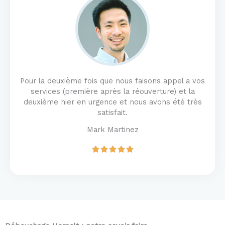
u
t
o
f
5
Pour la deuxième fois que nous faisons appel a vos
services (première après la réouverture) et la
deuxième hier en urgence et nous avons été très
satisfait.
Mark Martinez
R





a
t
e
d
5
o
u