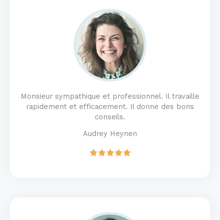
5
o
u
t
o
f
5
Monsieur sympathique et professionnel. Il travaille
rapidement et efficacement. Il donne des bons
conseils.
Audrey Heynen
R





a
t
e
d
5
o