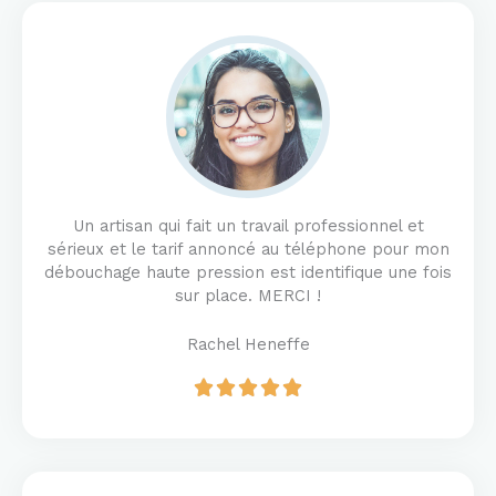
Un artisan qui fait un travail professionnel et
sérieux et le tarif annoncé au téléphone pour mon
débouchage haute pression est identifique une fois
sur place. MERCI !
Rachel Heneffe
R





a
t
e
d