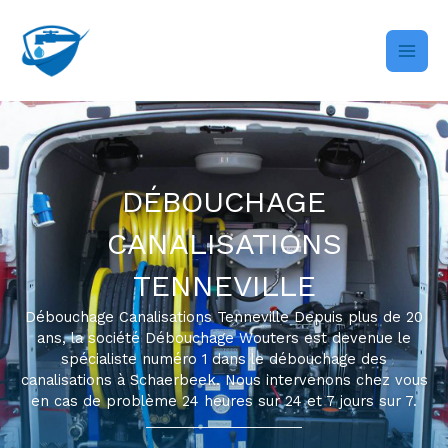
Skip
to
content
DÉBOUCHAGE
CANALISATIONS
TENNEVILLE
Débouchage Canalisations Tenneville Depuis plus de 20
ans, la société Débouchage Wouters est devenue le
spécialiste numéro 1 dans le débouchage des
canalisations à Schaerbeek. Nous intervenons chez vous
en cas de problème 24 heures sur 24 et 7 jours sur 7.