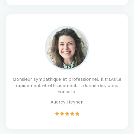
t
e
d
5
o
u
t
o
f
5
Monsieur sympathique et professionnel. Il travaille
rapidement et efficacement. Il donne des bons
conseils.
Audrey Heynen
R





a
t
e