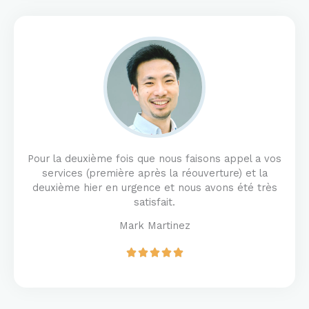
d
5
o
u
t
o
f
5
Pour la deuxième fois que nous faisons appel a vos
services (première après la réouverture) et la
deuxième hier en urgence et nous avons été très
satisfait.
Mark Martinez
R





a
t
e
d