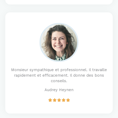
t
e
d
5
o
u
t
o
f
5
Monsieur sympathique et professionnel. Il travaille
rapidement et efficacement. Il donne des bons
conseils.
Audrey Heynen
R





a
t
e