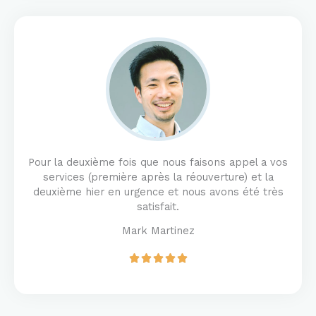
d
5
o
u
t
o
f
5
Pour la deuxième fois que nous faisons appel a vos
services (première après la réouverture) et la
deuxième hier en urgence et nous avons été très
satisfait.
Mark Martinez
R





a
t
e
d