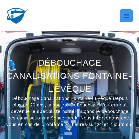
Skip
to
content
DÉBOUCHAGE
CANALISATIONS FONTAINE-
L'ÉVÊQUE
Débouchage Canalisations Fontaine-l’Évêque Depuis
plus de 20 ans, la société Débouchage Wouters est
devenue le spécialiste numéro 1 dans le débouchage
des canalisations à Schaerbeek. Nous intervenons chez
vous en cas de problème 24 heures sur 24 et 7 jours sur
7.