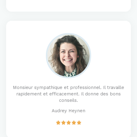
a
t
e
d
5
o
u
t
o
f
5
Monsieur sympathique et professionnel. Il travaille
rapidement et efficacement. Il donne des bons
conseils.
Audrey Heynen
R





a
t