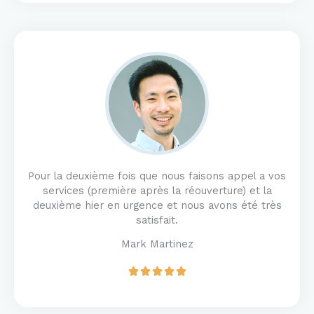
e
d
5
o
u
t
o
f
5
Pour la deuxième fois que nous faisons appel a vos
services (première après la réouverture) et la
deuxième hier en urgence et nous avons été très
satisfait.
Mark Martinez
R





a
t
e