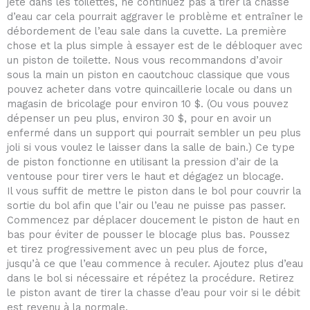
jeté dans les toilettes, ne continuez pas à tirer la chasse
d’eau car cela pourrait aggraver le problème et entraîner le
débordement de l’eau sale dans la cuvette. La première
chose et la plus simple à essayer est de le débloquer avec
un piston de toilette. Nous vous recommandons d’avoir
sous la main un piston en caoutchouc classique que vous
pouvez acheter dans votre quincaillerie locale ou dans un
magasin de bricolage pour environ 10 $. (Ou vous pouvez
dépenser un peu plus, environ 30 $, pour en avoir un
enfermé dans un support qui pourrait sembler un peu plus
joli si vous voulez le laisser dans la salle de bain.) Ce type
de piston fonctionne en utilisant la pression d’air de la
ventouse pour tirer vers le haut et dégagez un blocage.
Il vous suffit de mettre le piston dans le bol pour couvrir la
sortie du bol afin que l’air ou l’eau ne puisse pas passer.
Commencez par déplacer doucement le piston de haut en
bas pour éviter de pousser le blocage plus bas. Poussez
et tirez progressivement avec un peu plus de force,
jusqu’à ce que l’eau commence à reculer. Ajoutez plus d’eau
dans le bol si nécessaire et répétez la procédure. Retirez
le piston avant de tirer la chasse d’eau pour voir si le débit
est revenu à la normale.