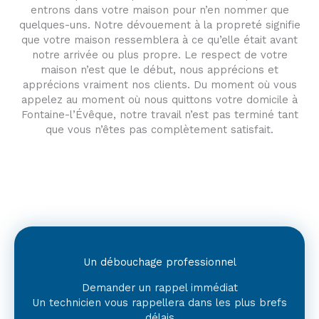
entrons dans votre maison pour n’en nommer que
quelques-uns. Notre dévouement à la propreté signifie
que votre maison ressemblera à ce qu’elle était avant
notre arrivée ou plus propre. Le respect de votre
maison n’est que le début, nous apprécions et
apprécions vraiment nos clients. Du moment où vous
appelez au moment où nous quittons votre domicile à
Fontaine-l’Évêque, notre travail n’est pas terminé tant
que vous n’êtes pas complètement satisfait.
Un débouchage professionnel
Demander un rappel immédiat
Un technicien vous rappellera dans les plus brefs
délais