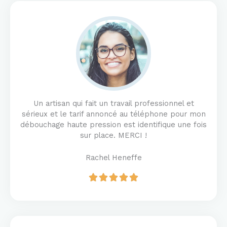
Un artisan qui fait un travail professionnel et
sérieux et le tarif annoncé au téléphone pour mon
débouchage haute pression est identifique une fois
sur place. MERCI !
Rachel Heneffe
R





a
t
e
d