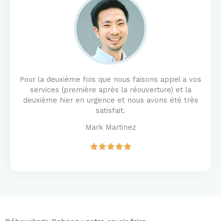
u
t
o
f
5
Pour la deuxième fois que nous faisons appel a vos
services (première après la réouverture) et la
deuxième hier en urgence et nous avons été très
satisfait.
Mark Martinez
R





a
t
e
d
5
o
u