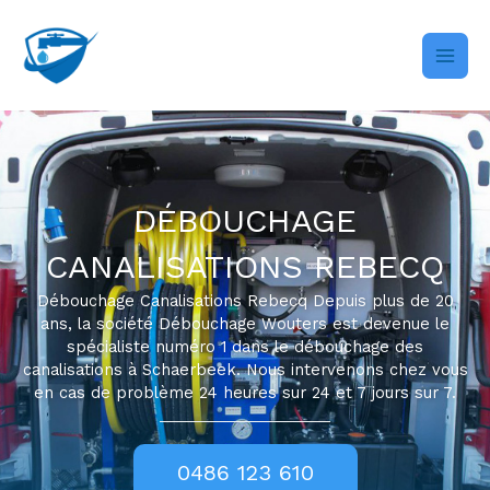
Skip
to
content
DÉBOUCHAGE
CANALISATIONS REBECQ
Débouchage Canalisations Rebecq Depuis plus de 20
ans, la société Débouchage Wouters est devenue le
spécialiste numéro 1 dans le débouchage des
canalisations à Schaerbeek. Nous intervenons chez vous
en cas de problème 24 heures sur 24 et 7 jours sur 7.
0486 123 610