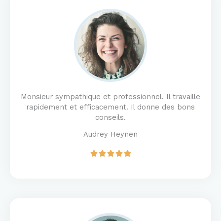
5
o
u
t
o
f
5
Monsieur sympathique et professionnel. Il travaille
rapidement et efficacement. Il donne des bons
conseils.
Audrey Heynen
R





a
t
e
d
5
o