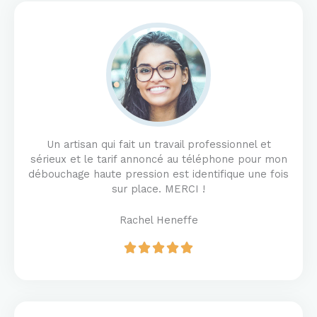
Un artisan qui fait un travail professionnel et
sérieux et le tarif annoncé au téléphone pour mon
débouchage haute pression est identifique une fois
sur place. MERCI !
Rachel Heneffe
R





a
t
e
d