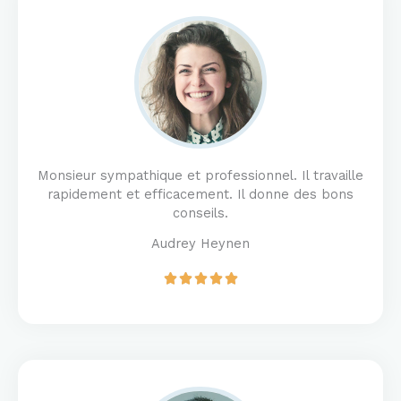
5
o
u
t
o
f
5
Monsieur sympathique et professionnel. Il travaille
rapidement et efficacement. Il donne des bons
conseils.
Audrey Heynen
R





a
t
e
d
5
o