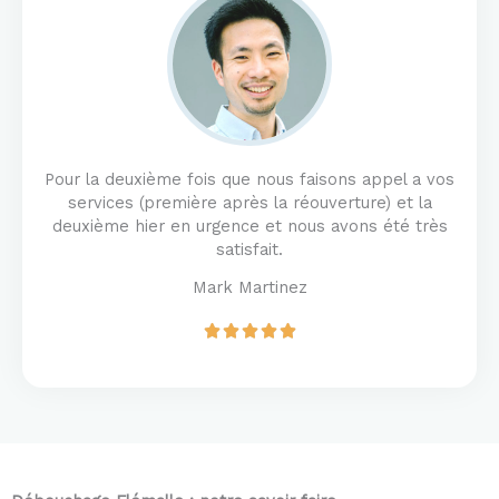
u
t
o
f
5
Pour la deuxième fois que nous faisons appel a vos
services (première après la réouverture) et la
deuxième hier en urgence et nous avons été très
satisfait.
Mark Martinez
R





a
t
e
d
5
o
u