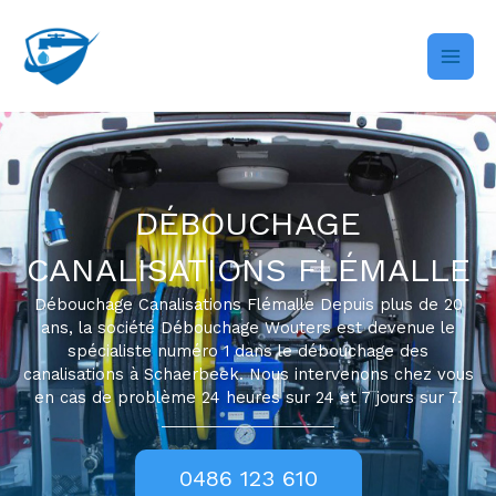
Skip
to
content
DÉBOUCHAGE
CANALISATIONS FLÉMALLE
Débouchage Canalisations Flémalle Depuis plus de 20
ans, la société Débouchage Wouters est devenue le
spécialiste numéro 1 dans le débouchage des
canalisations à Schaerbeek. Nous intervenons chez vous
en cas de problème 24 heures sur 24 et 7 jours sur 7.
0486 123 610