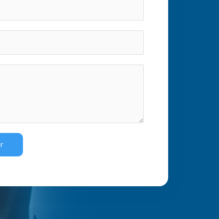
o
m
r