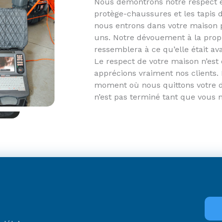
Nous démontrons notre respect e
protège-chaussures et les tapis d
nous entrons dans votre maison
uns. Notre dévouement à la propr
ressemblera à ce qu’elle était av
Le respect de votre maison n’est
apprécions vraiment nos clients
moment où nous quittons votre do
n’est pas terminé tant que vous n