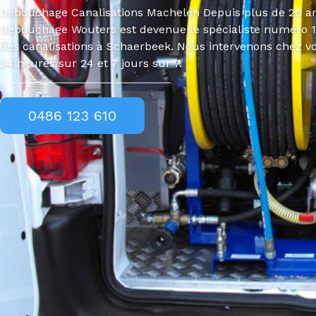
Débouchage Canalisations Machelen Depuis plus de 20 ans
Débouchage Wouters est devenue le spécialiste numéro 
des canalisations à Schaerbeek. Nous intervenons chez 
24 heures sur 24 et 7 jours sur 7.
0486 123 610