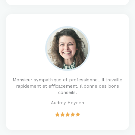
t
e
d
5
o
u
t
o
f
5
Monsieur sympathique et professionnel. Il travaille
rapidement et efficacement. Il donne des bons
conseils.
Audrey Heynen
R





a
t
e