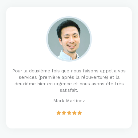
d
5
o
u
t
o
f
5
Pour la deuxième fois que nous faisons appel a vos
services (première après la réouverture) et la
deuxième hier en urgence et nous avons été très
satisfait.
Mark Martinez
R





a
t
e
d